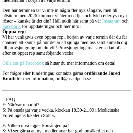
medlemmar i början av varje termin!
Den här terminen tar vi inte in några fler nya sångare, men till
höstterminen 2026 kommer vi åter med ljus och lykta efterlysa nya
röster – kanske är det din? Håll utkik här samt på vår
Instagram
och
Facebook
för uppdateringar och mer info!
Öppna rep:
Vi har vanligtvis även öppna rep i början av varje termin där du får
chansen att känna på hur det är att sjunga med oss samt anmäla dig
till provsjungning om du vill! Provsjungningarna sker sedan oftast
efter ett öppet rep samt följande vecka.
Gilla oss på Facebook
så hittar du mer information om detta!
För frågor eller funderingar, kontakta gärna
ordförande Jared
Knutti
för mer information, ordf@ascalpella.se
______________________________________________________
___________________________________________________
– FAQ –
F: När/var repar ni?
S: På onsdagar varje vecka, klockan 18.30-21.00 i Medicinska
Föreningens lokaler i Solna.
F: Vilken nivå ligger körsången på?
S: Vi ser gärna att nya medlemmar har god tonsäkerhet och