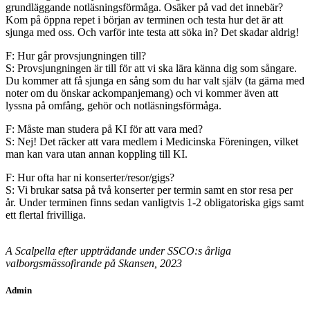
grundläggande notläsningsförmåga. Osäker på vad det innebär?
Kom på öppna repet i början av terminen och testa hur det är att
sjunga med oss. Och varför inte testa att söka in? Det skadar aldrig!
F: Hur går provsjungningen till?
S: Provsjungningen är till för att vi ska lära känna dig som sångare.
Du kommer att få sjunga en sång som du har valt själv (ta gärna med
noter om du önskar ackompanjemang) och vi kommer även
att
lyssna på omfång, gehör och notläsningsförmåga.
F: Måste man studera på KI för att vara med?
S: Nej! Det räcker att vara medlem i Medicinska Föreningen, vilket
man kan vara utan annan koppling till KI.
F: Hur ofta har ni konserter/resor/gigs?
S: Vi brukar satsa på två konserter per termin samt en stor resa per
år. Under terminen finns sedan vanligtvis 1-2 obligatoriska gigs samt
ett flertal frivilliga.
A Scalpella efter uppträdande under SSCO:s årliga
valborgsmässofirande på Skansen, 2023
Admin