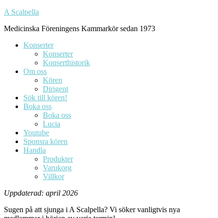
Skip
A Scalpella
to
Medicinska Föreningens Kammarkör sedan 1973
content
Konserter
Konserter
Konserthistorik
Om oss
Kören
Dirigent
Sök till kören!
Boka oss
Boka oss
Lucia
Youtube
Sponsra kören
Handla
Produkter
Varukorg
Villkor
Uppdaterad: april 2026
Sugen på att sjunga i A Scalpella? Vi söker vanligtvis nya